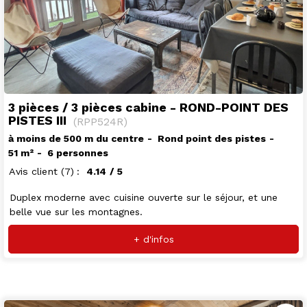
3 pièces / 3 pièces cabine - ROND-POINT DES
PISTES III
(
RPP524R
)
à moins de 500 m du centre
Rond point des pistes
51
m²
6 personnes
Avis client
(7)
4.14
/ 5
Duplex moderne avec cuisine ouverte sur le séjour, et une
belle vue sur les montagnes.
+ d'infos