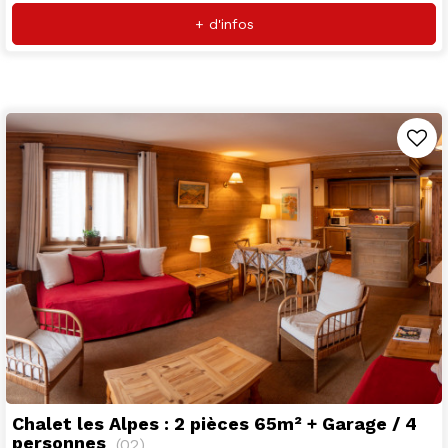
+ d'infos
Chalet les Alpes : 2 pièces 65m² + Garage / 4
personnes
(
02
)