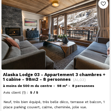
Alaska Lodge 03 - Appartement 3 chambres +
1 cabine - 98m2 - 8 personnes
(
AL03
)
à moins de 500 m du centre
98
m²
8 personnes
Avis client
(1)
5
/ 5
Neuf, très bien équipé, très belle déco, terrasse et balcon, 1
place parking couvert, calme, cheminée, jolie vue.