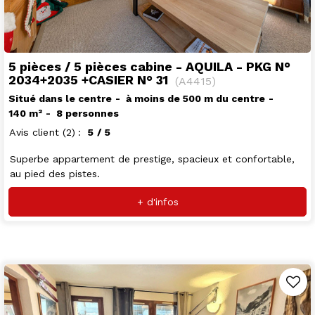
5 pièces / 5 pièces cabine - AQUILA - PKG N°
2034+2035 +CASIER N° 31
(
A4415
)
Situé dans le centre
à moins de 500 m du centre
140
m²
8 personnes
Avis client
(2)
5
/ 5
Superbe appartement de prestige, spacieux et confortable,
au pied des pistes.
+ d'infos