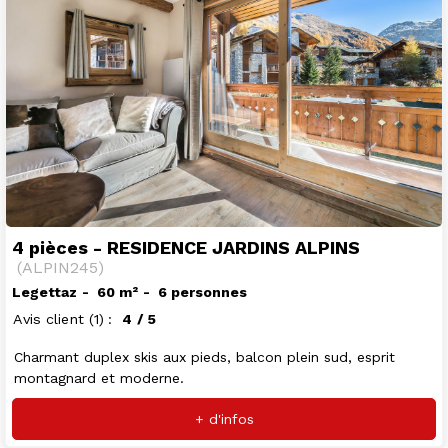
4 pièces - RESIDENCE JARDINS ALPINS
(
ALPIN245
)
Legettaz
60
m²
6 personnes
Avis client
(1)
4
/ 5
Charmant duplex skis aux pieds, balcon plein sud, esprit
montagnard et moderne.
+ d'infos