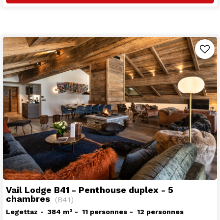
Vail Lodge B41 - Penthouse duplex - 5
chambres
(
B41
)
Legettaz
384
m²
11 personnes
12 personnes