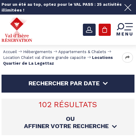
Pour un été au top, optez pour le VAL PASS : 25 activités
illimitées !
MENU
Accueil
Hébergements
Appartements & Chalets
Location Chalet val d'isere grande capacite
Locations
Quartier de La Legettaz
RECHERCHER PAR DATE
102
RÉSULTATS
OU
AFFINER VOTRE RECHERCHE