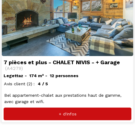
7 pièces et plus - CHALET NIVIS - + Garage
(
A4279
)
Legettaz
174
m²
12 personnes
Avis client
(2)
4
/ 5
Bel appartement-chalet aux prestations haut de gamme,
avec garage et wifi.
+ d'infos