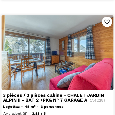
3 pièces / 3 pièces cabine - CHALET JARDIN
ALPIN II - BAT 2 +PKG N° 7 GARAGE A
(
A4228
)
Legettaz
45
m²
6 personnes
Avis client
(6)
3.83
/ 5