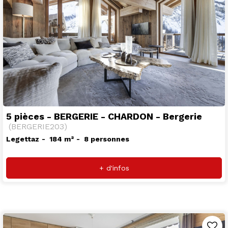
5 pièces - BERGERIE - CHARDON - Bergerie
(
BERGERIE203
)
Legettaz
184
m²
8 personnes
+ d'infos