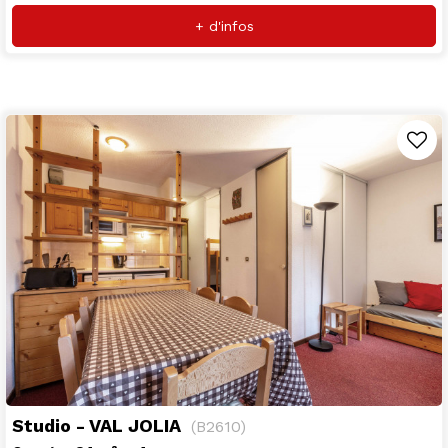
+ d'infos
Studio - VAL JOLIA
(
B2610
)