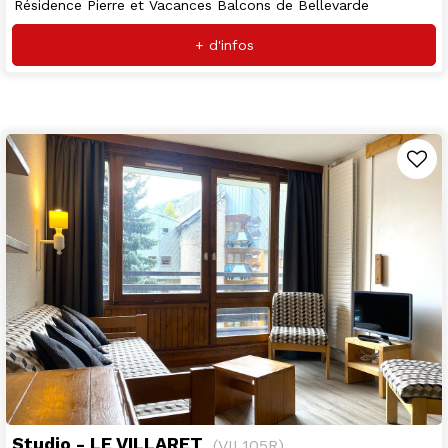
Résidence Pierre et Vacances Balcons de Bellevarde
+ d'infos
Studio - LE VILLARET
(
VIL105R
)