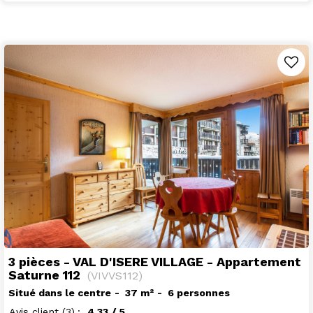
3 pièces - VAL D'ISERE VILLAGE - Appartement
Saturne 112
(
VIVVS112
)
Situé dans le centre
37
m²
6 personnes
Avis client
(3)
4.33
/ 5