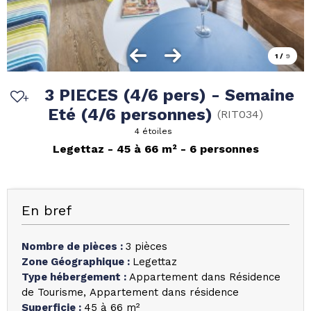
1
/
9
3 PIECES (4/6 pers) - Semaine
Eté (4/6 personnes)
(
RIT034
)
4 étoiles
Legettaz
45 à 66
m²
6 personnes
En bref
Nombre de pièces
:
3 pièces
Zone Géographique
:
Legettaz
Type hébergement
:
Appartement dans Résidence
de Tourisme
Appartement dans résidence
Superficie
:
45 à 66
m²