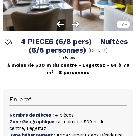
1
/
11
4 PIECES (6/8 pers) - Nuitées
(6/8 personnes)
(
RIT017
)
4 étoiles
à moins de 500 m du centre
Legettaz
64 à 79
m²
8 personnes
En bref
Nombre de pièces
:
4 pièces
Zone Géographique
:
à moins de 500 m du
centre
Legettaz
Type hébergement
:
Appartement dans Résidence