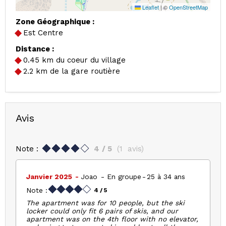
Leaflet
|
©
OpenStreetMap
Zone Géographique :
Est Centre
Distance :
0.45
km du coeur du village
2.2
km de la gare routière
Avis
Note :
4
/ 5
(
1
avis
)
Janvier 2025
Joao
En groupe
25 à 34 ans
Note :
4
/ 5
The apartment was for 10 people, but the ski
locker could only fit 6 pairs of skis, and our
apartment was on the 4th floor with no elevator,