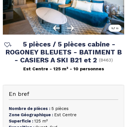
1
/
16
5 pièces / 5 pièces cabine -
ROGONEY BLEUETS - BATIMENT B
- CASIERS A SKI B21 et 2
(
B463
)
Est Centre
125
m²
10 personnes
En bref
Nombre de pièces
:
5 pièces
Zone Géographique
:
Est Centre
Superficie
:
125
m²