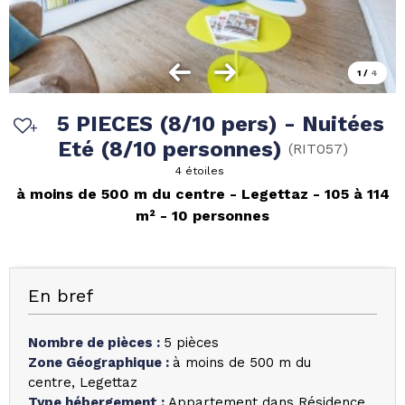
1
/
4
5 PIECES (8/10 pers) - Nuitées
Eté (8/10 personnes)
(
RIT057
)
4 étoiles
à moins de 500 m du centre
Legettaz
105 à 114
m²
10 personnes
En bref
Nombre de pièces
:
5 pièces
Zone Géographique
:
à moins de 500 m du
centre
Legettaz
Type hébergement
:
Appartement dans Résidence