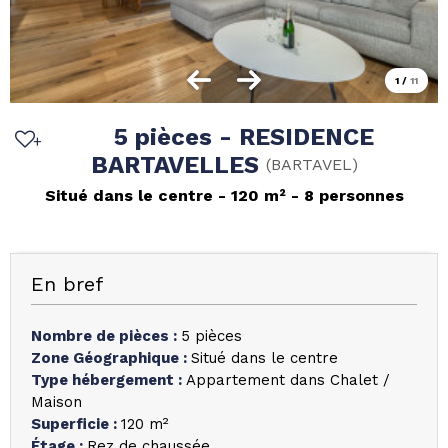
1
/
11
5 pièces - RESIDENCE
BARTAVELLES
(
BARTAVEL
)
Situé dans le centre
120
m²
8 personnes
En bref
Nombre de pièces
:
5 pièces
Zone Géographique
:
Situé dans le centre
Type hébergement
:
Appartement dans Chalet /
Maison
Superficie
:
120
m²
Étage
:
Rez de chaussée