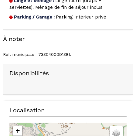
Linge et Ménage
:
Linge fourni (draps +
serviettes)
Ménage de fin de séjour inclus
Parking / Garage
:
Parking Intérieur privé
À noter
Ref. municipale
733040009138I
Disponibilités
Localisation
+