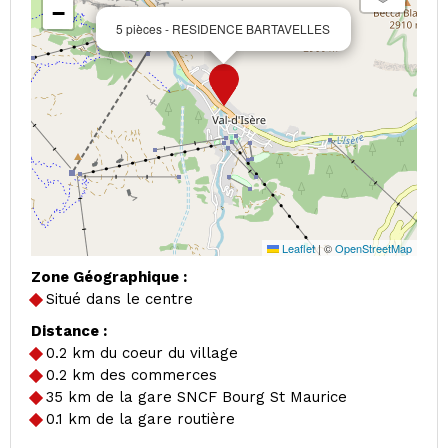
−
5 pièces - RESIDENCE BARTAVELLES
Leaflet
|
©
OpenStreetMap
Zone Géographique :
Situé dans le centre
Distance :
0.2
km du coeur du village
0.2
km des commerces
35
km de la gare SNCF Bourg St Maurice
0.1
km de la gare routière