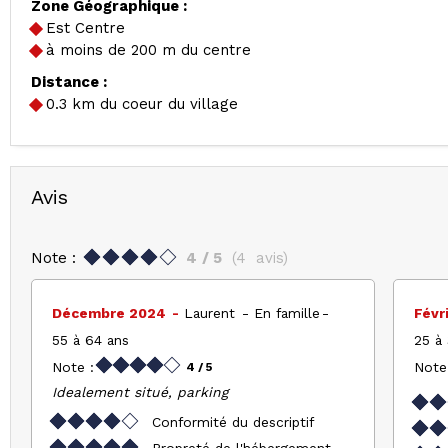
Zone Géographique :
Est Centre
à moins de 200 m du centre
Distance :
0.3
km du coeur du village
Avis
Note :
4
/ 5
(
4
avis
)
Décembre 2024
Laurent
En famille
Févr
55 à 64 ans
25 à
Note :
Note
4
/ 5
Idealement situé, parking
Conformité du descriptif
Propreté de l'hébergement