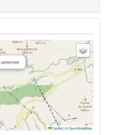
4 personnes
Leaflet
|
©
OpenStreetMap