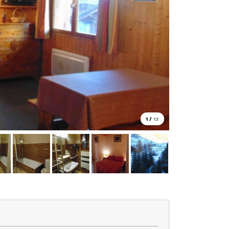
1
/
12