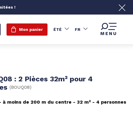
mitées !
Mon panier
ÉTÉ
FR
MENU
08 : 2 Pièces 32m² pour 4
nes
(
BOUQ08
)
à moins de 200 m du centre
32
m²
4 personnes