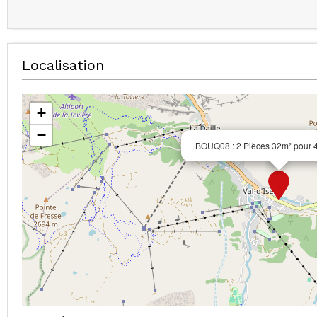
Localisation
+
−
BOUQ08 : 2 Pièces 32m² pour 