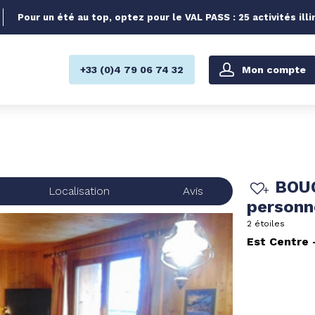
Pour un été au top, optez pour le VAL PASS : 25 activités illi
Mon compte
+33 (0)4 79 06 74 32
BOUQ
Localisation
Avis
person
2 étoiles
Est Centre