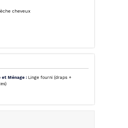
 sèche cheveux
e et Ménage
:
Linge fourni (draps +
tes)