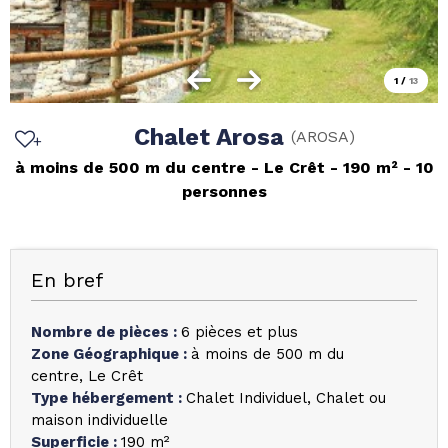
1
/
13
Chalet Arosa
(
AROSA
)
à moins de 500 m du centre
Le Crêt
190
m²
10
personnes
En bref
Nombre de pièces
:
6 pièces et plus
Zone Géographique
:
à moins de 500 m du
centre
Le Crêt
Type hébergement
:
Chalet Individuel
Chalet ou
maison individuelle
Superficie
:
190
m²