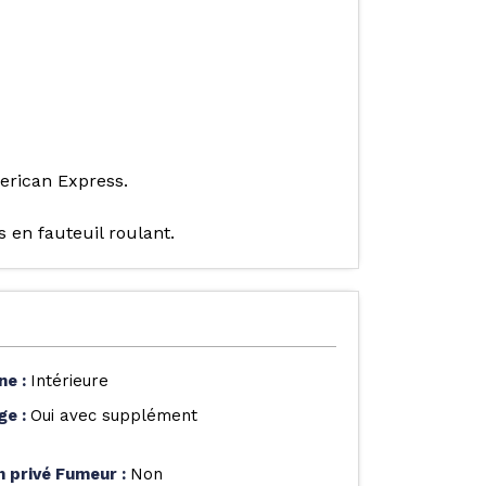
erican Express.
 en fauteuil roulant.
ine
:
Intérieure
age
:
Oui avec supplément
n privé Fumeur
:
Non