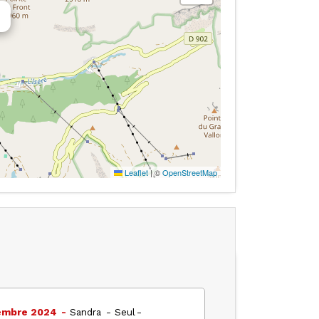
Leaflet
|
©
OpenStreetMap
embre 2024
Sandra
Seul