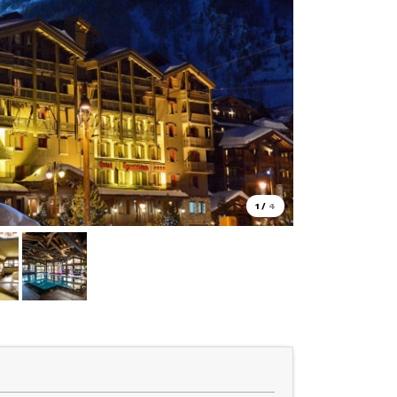
1
/
4