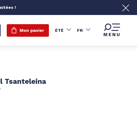
mitées !
Mon panier
ÉTÉ
FR
MENU
l Tsanteleina