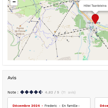
−
Hôtel Tsanteleina
Avis
Note :
4,82
/ 5
(
11
avis
)
Décembre 2024
Frederic
En famille
Déc