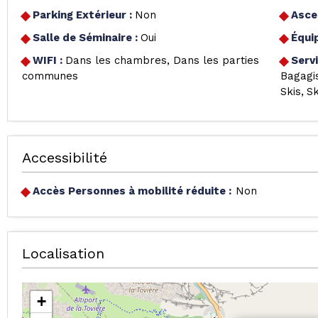
Parking Extérieur
:
Non
Asce
Salle de Séminaire
:
Oui
Équi
WIFI
:
Dans les chambres
Dans les parties
Serv
communes
Bagagi
Skis
S
Accessibilité
Accès Personnes à mobilité réduite :
Non
Localisation
+