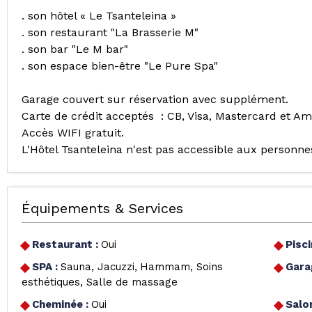
. son hôtel « Le Tsanteleina »
. son restaurant "La Brasserie M"
. son bar "Le M bar"
. son espace bien-être "Le Pure Spa"
Garage couvert sur réservation avec supplément.
Carte de crédit acceptés : CB, Visa, Mastercard et Am
Accès WIFI gratuit.
L'Hôtel Tsanteleina n'est pas accessible aux personnes
Équipements & Services
Restaurant
:
Oui
Pisc
SPA
:
Sauna
Jacuzzi
Hammam
Soins
Gar
esthétiques
Salle de massage
Cheminée
:
Oui
Salo