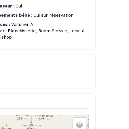
nseur
:
Oui
pements bébé
:
Oui sur réservation
ices
:
Voiturier //
ste
Blanchisserie
Room Service
Local à
kishop