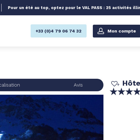
Pour un été au top, optez pour le VAL PASS : 25 activités illi
Mon compte
+33 (0)4 79 06 74 32
Hôte
alisation
Avis