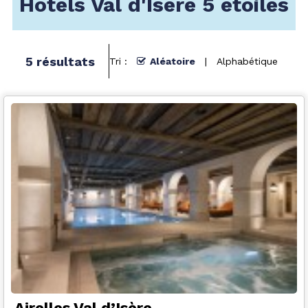
Hôtels Val d'Isère 5 étoiles
5
résultats
Tri :
Aléatoire
Alphabétique
Airelles Val d’Isère