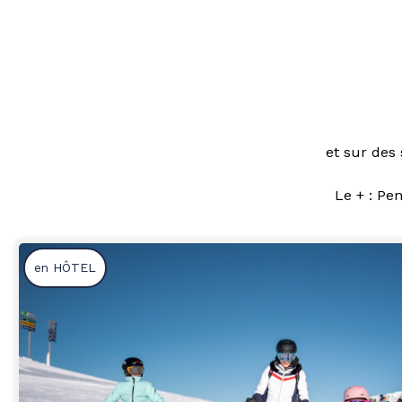
et sur des
Le + : Pe
en HÔTEL