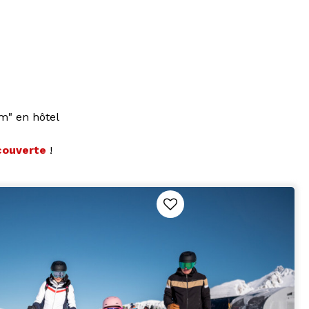
m" en hôtel
couverte
!