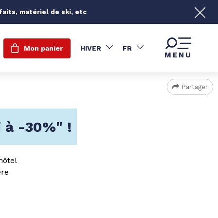
its, matériel de ski, etc
Mon panier
HIVER
FR
MENU
Partager
 à -30%" !
hôtel
ère