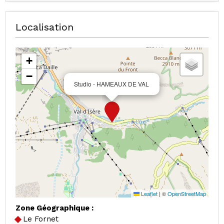
Localisation
+
−
Studio - HAMEAUX DE VAL
Leaflet
|
©
OpenStreetMap
Zone Géographique :
Le Fornet