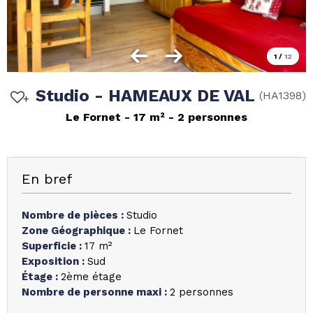
1
/
12
Studio - HAMEAUX DE VAL
(
HA1398
)
Le Fornet
17
m²
2 personnes
En bref
Nombre de pièces
:
Studio
Zone Géographique
:
Le Fornet
Superficie
:
17
m²
Exposition
:
Sud
Étage
:
2ème étage
Nombre de personne maxi
:
2 personnes