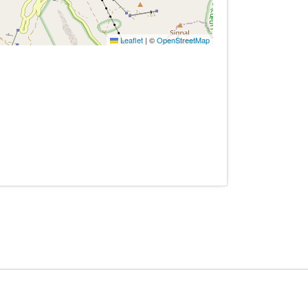
Leaflet
|
©
OpenStreetMap