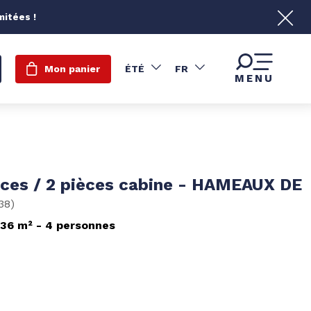
mitées !
Mon panier
ÉTÉ
FR
MENU
èces / 2 pièces cabine - HAMEAUX DE
38
)
36
m²
4 personnes