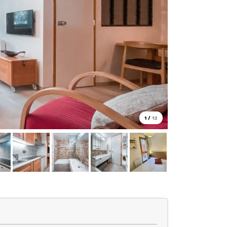
1
/
12