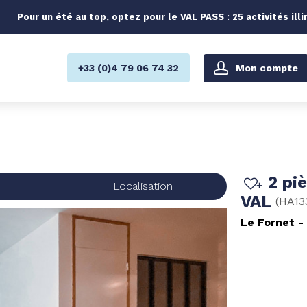
Pour un été au top, optez pour le VAL PASS : 25 activités illi
Mon compte
+33 (0)4 79 06 74 32
2 pi
s
Localisation
VAL
(
HA13
Le Fornet