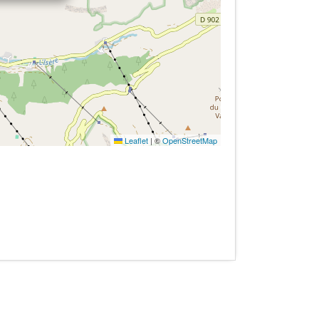
Leaflet
|
©
OpenStreetMap