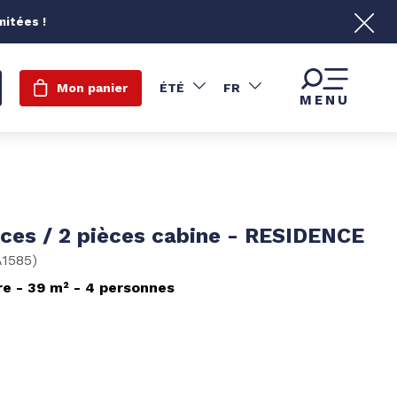
mitées !
Mon panier
ÉTÉ
FR
MENU
èces / 2 pièces cabine - RESIDENCE
A1585
)
re
39
m²
4 personnes