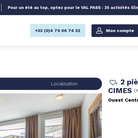
Pour un été au top, optez pour le VAL PASS : 25 activités illi
Mon compte
+33 (0)4 79 06 74 32
2 pi
s
Localisation
CIMES
(
Ouest Cent