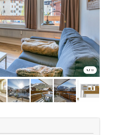
1
/
13