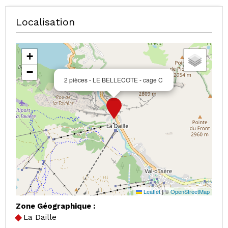
Localisation
+
−
2 pièces - LE BELLECOTE - cage C
Leaflet
|
©
OpenStreetMap
Zone Géographique :
La Daille