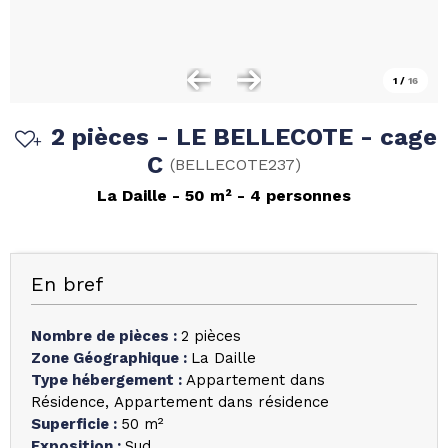
1
/
16
2 pièces - LE BELLECOTE - cage
C
(
BELLECOTE237
)
La Daille
50
m²
4 personnes
En bref
Nombre de pièces
:
2 pièces
Zone Géographique
:
La Daille
Type hébergement
:
Appartement dans
Résidence
Appartement dans résidence
Superficie
:
50
m²
Exposition
:
Sud