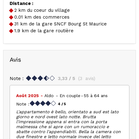
Distance :
2
km du coeur du village
0.01
km des commerces
31
km de la gare SNCF Bourg St Maurice
1.9
km de la gare routière
Avis
Note :
3,33
/ 5
(
3
avis
)
Août 2025
Aldo
En couple
55 à 64 ans
Note :
4
/ 5
L'appartamento è bello, orientato a sud est lato
giorno e nord ovest lato notte. Brutta
l'impressione appena si entra con la porta
malmessa che si apre con un rumoraccio e
sbatte contro l'appendiabiti. Bella la camera con
due finestre e letto normale invece del letto