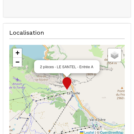
Localisation
+
−
2 pièces - LE SANTEL - Entrée A
Leaflet
|
©
OpenStreetMap