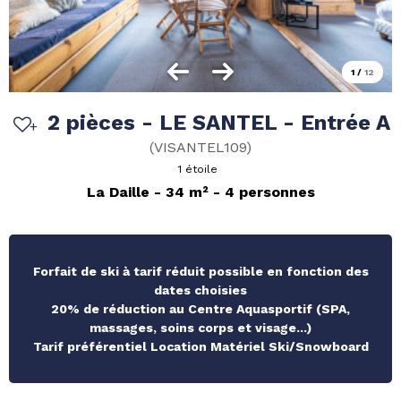
1
/
12
2 pièces - LE SANTEL - Entrée A
(
VISANTEL109
)
1 étoile
La Daille
34
m²
4 personnes
Forfait de ski à tarif réduit possible en fonction des
dates choisies
20% de réduction au Centre Aquasportif (SPA,
massages, soins corps et visage...)
Tarif préférentiel Location Matériel Ski/Snowboard