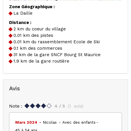
Zone Géographique :
La Daille
Distance :
2
km du coeur du village
0.01
km des pistes
0.01
km du rassemblement Ecole de Ski
0.1
km des commerces
31
km de la gare SNCF Bourg St Maurice
1.9
km de la gare routière
Avis
Note :
4
/ 5
(
1
avis
)
Mars 2024
Nicolas
Avec des enfants
45 à 54 ans