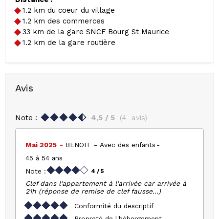
1.2
km du coeur du village
1.2
km des commerces
33
km de la gare SNCF Bourg St Maurice
1.2
km de la gare routière
Avis
Note :
4,5
/ 5
(
4
avis
)
Mai 2025
BENOIT
Avec des enfants
45 à 54 ans
Note :
4
/ 5
Clef dans l'appartement à l'arrivée car arrivée à
21h (réponse de remise de clef fausse...)
Conformité du descriptif
Propreté de l'hébergement