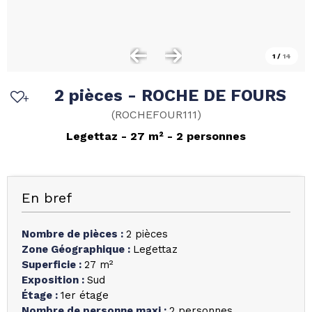
1
/
14
2 pièces - ROCHE DE FOURS
(
ROCHEFOUR111
)
Legettaz
27
m²
2 personnes
En bref
Nombre de pièces
:
2 pièces
Zone Géographique
:
Legettaz
Superficie
:
27
m²
Exposition
:
Sud
Étage
:
1er étage
Nombre de personne maxi
:
2 personnes