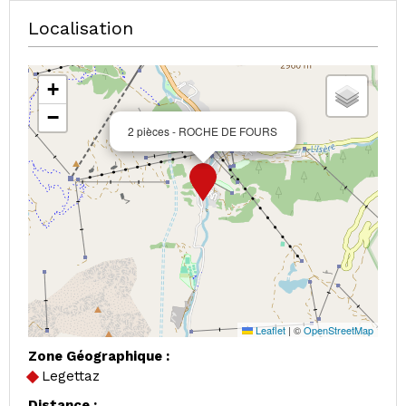
Localisation
+
−
2 pièces - ROCHE DE FOURS
Leaflet
|
©
OpenStreetMap
Zone Géographique :
Legettaz
Distance :