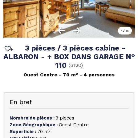
1
/
15
3 pièces / 3 pièces cabine -
ALBARON - + BOX DANS GARAGE N°
110
(
B120
)
Ouest Centre
70
m²
4 personnes
En bref
Nombre de pièces
:
3 pièces
Zone Géographique
:
Ouest Centre
Superficie
:
70
m²