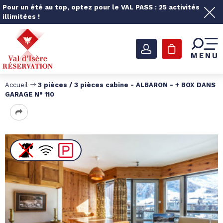
Pour un été au top, optez pour le VAL PASS : 25 activités
illimitées !
MENU
Accueil
3 pièces / 3 pièces cabine - ALBARON - + BOX DANS
GARAGE N° 110