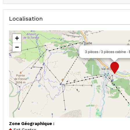
Localisation
+
−
3 pièces / 3 pièces cabine -
Zone Géographique :
Est Centre