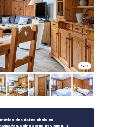
1
/
15
fonction des dates choisies
ssages, soins corps et visage...)