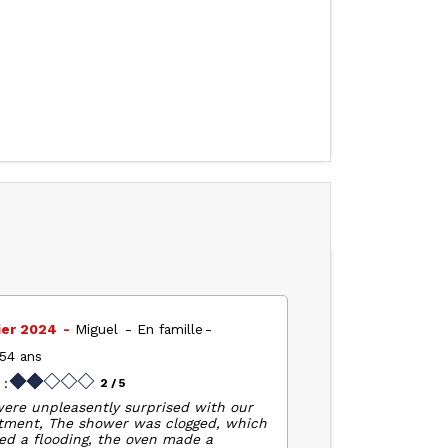
ier 2024
Miguel
En famille
 54 ans
 :
2
/ 5
ere unpleasently surprised with our
tment, The shower was clogged, which
ed a flooding, the oven made a