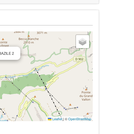
 BAZILE 2
Leaflet
|
©
OpenStreetMap