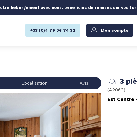
otre hébergement avec nous, bénéficiez de remises sur vos forfa
Mon compte
+33 (0)4 79 06 74 32
3 pi
Localisation
Avis
(
A2063
)
Est Centre