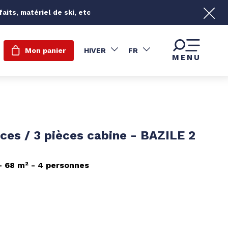
its, matériel de ski, etc
Mon panier
HIVER
FR
MENU
èces / 3 pièces cabine - BAZILE 2
68
m²
4 personnes