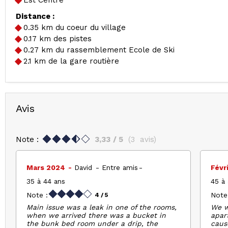
Distance :
0.35
km du coeur du village
0.17
km des pistes
0.27
km du rassemblement Ecole de Ski
2.1
km de la gare routière
Avis
Note :
3,33
/ 5
(
3
avis
)
Mars 2024
David
Entre amis
Févr
35 à 44 ans
45 à
Note :
Note
4
/ 5
Main issue was a leak in one of the rooms,
We w
when we arrived there was a bucket in
apar
the bunk bed room under a drip, the
caus