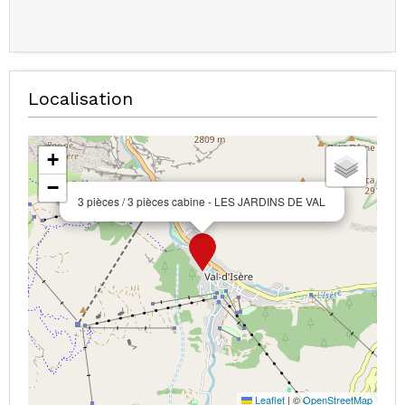
Localisation
+
−
3 pièces / 3 pièces cabine - LES JARDINS DE VAL
Leaflet
|
©
OpenStreetMap