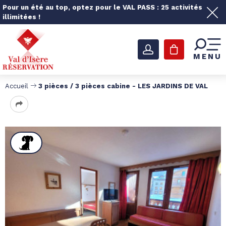
Pour un été au top, optez pour le VAL PASS : 25 activités
illimitées !
MENU
Accueil
3 pièces / 3 pièces cabine - LES JARDINS DE VAL