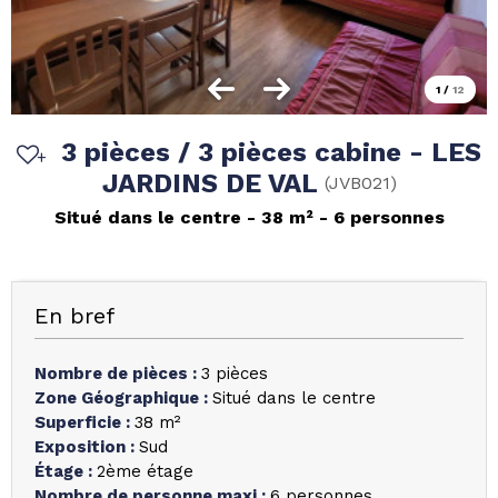
1
/
12
3 pièces / 3 pièces cabine - LES
JARDINS DE VAL
(
JVB021
)
Situé dans le centre
38
m²
6 personnes
En bref
Nombre de pièces
:
3 pièces
Zone Géographique
:
Situé dans le centre
Superficie
:
38
m²
Exposition
:
Sud
Étage
:
2ème étage
Nombre de personne maxi
:
6 personnes