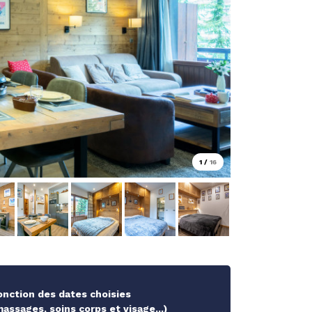
1
/
16
fonction des dates choisies
ssages, soins corps et visage...)