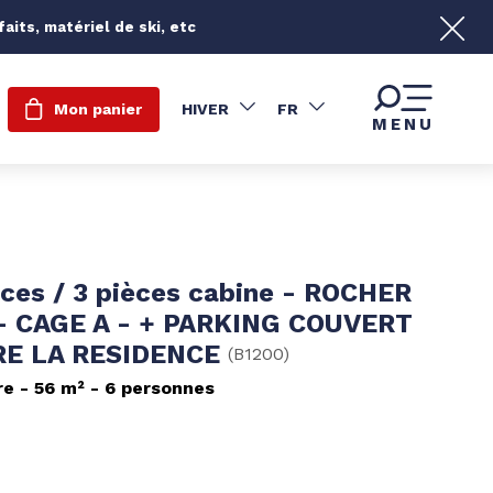
its, matériel de ski, etc
Mon panier
HIVER
FR
MENU
èces / 3 pièces cabine - ROCHER
- CAGE A - + PARKING COUVERT
RE LA RESIDENCE
(
B1200
)
re
56
m²
6 personnes