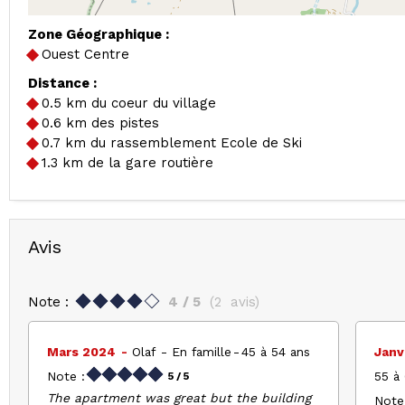
Zone Géographique :
Ouest Centre
Distance :
0.5
km du coeur du village
0.6
km des pistes
0.7
km du rassemblement Ecole de Ski
1.3
km de la gare routière
Avis
Note :
4
/ 5
(
2
avis
)
Mars 2024
Olaf
En famille
45 à 54 ans
Janv
Note :
55 à
5
/ 5
The apartment was great but the building
Note