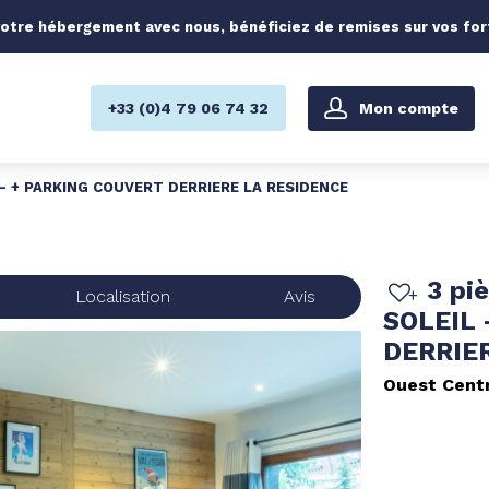
otre hébergement avec nous, bénéficiez de remises sur vos forfa
Mon compte
+33 (0)4 79 06 74 32
A - + PARKING COUVERT DERRIERE LA RESIDENCE
3 pi
Localisation
Avis
SOLEIL 
DERRIE
Ouest Cent