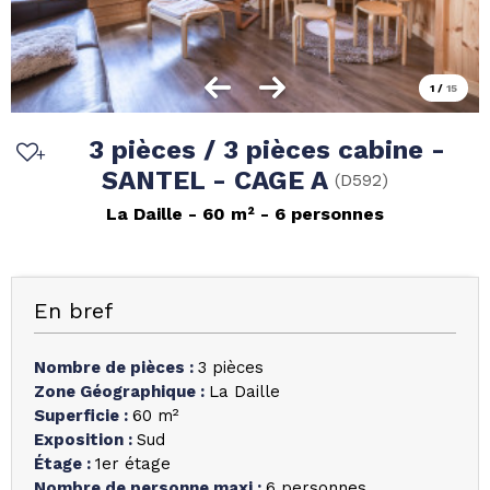
1
/
15
3 pièces / 3 pièces cabine -
SANTEL - CAGE A
(
D592
)
La Daille
60
m²
6 personnes
En bref
Nombre de pièces
:
3 pièces
Zone Géographique
:
La Daille
Superficie
:
60
m²
Exposition
:
Sud
Étage
:
1er étage
Nombre de personne maxi
:
6 personnes