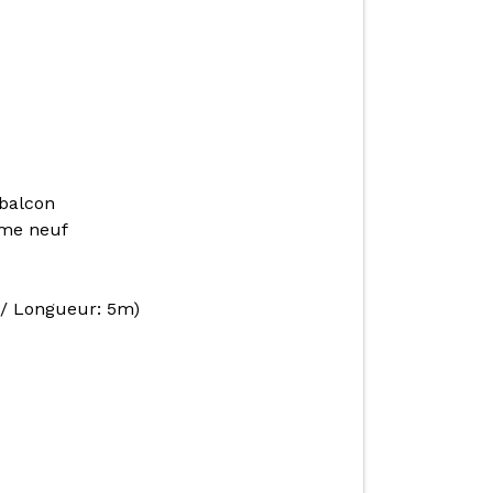
 balcon
mme neuf
m/ Longueur: 5m)