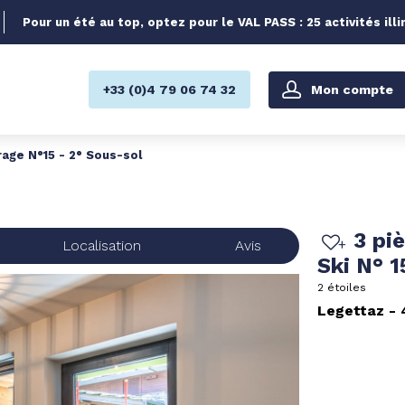
Pour un été au top, optez pour le VAL PASS : 25 activités illi
Mon compte
+33 (0)4 79 06 74 32
rage N°15 - 2° Sous-sol
3 pi
Localisation
Avis
Ski N° 
2 étoiles
Legettaz