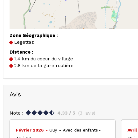
Zone Géographique :
Legettaz
Distance :
1.4
km du coeur du village
2.8
km de la gare routière
Avis
Note :
4,33
/ 5
(
3
avis
)
Février 2026
Guy
Avec des enfants
Avri