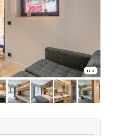
1
/
15