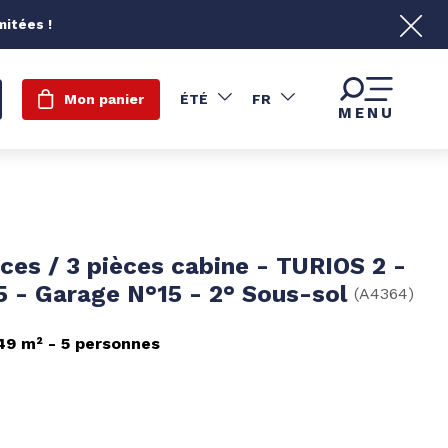
mitées !
Mon panier
ÉTÉ
FR
MENU
èces / 3 pièces cabine - TURIOS 2 -
15 - Garage N°15 - 2° Sous-sol
(
A4364
)
49
m²
5 personnes