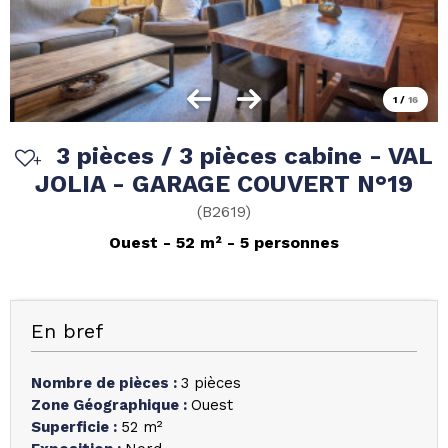
1
/
16
3 pièces / 3 pièces cabine - VAL
JOLIA - GARAGE COUVERT N°19
(
B2619
)
Ouest
52
m²
5 personnes
En bref
Nombre de pièces
:
3 pièces
Zone Géographique
:
Ouest
Superficie
:
52
m²