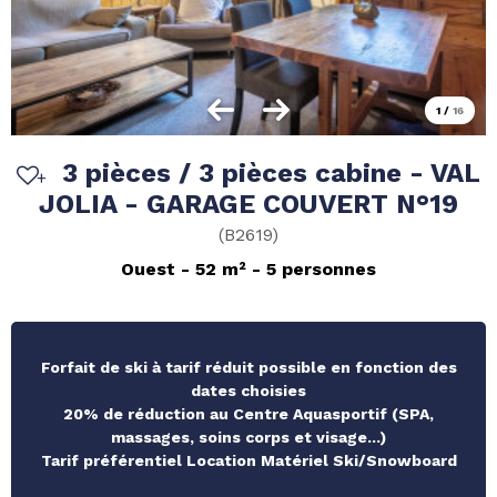
1
/
16
3 pièces / 3 pièces cabine - VAL
JOLIA - GARAGE COUVERT N°19
(
B2619
)
Ouest
52
m²
5 personnes
Forfait de ski à tarif réduit possible en fonction des
dates choisies
20% de réduction au Centre Aquasportif (SPA,
massages, soins corps et visage...)
Tarif préférentiel Location Matériel Ski/Snowboard