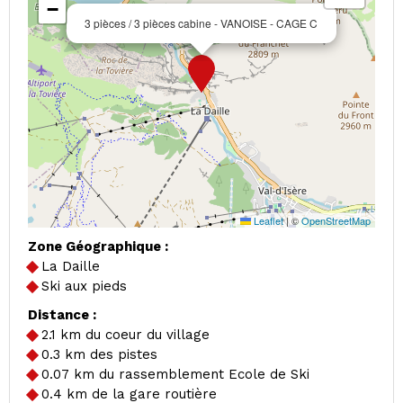
−
3 pièces / 3 pièces cabine - VANOISE - CAGE C
Leaflet
|
©
OpenStreetMap
Zone Géographique :
La Daille
Ski aux pieds
Distance :
2.1
km du coeur du village
0.3
km des pistes
0.07
km du rassemblement Ecole de Ski
0.4
km de la gare routière