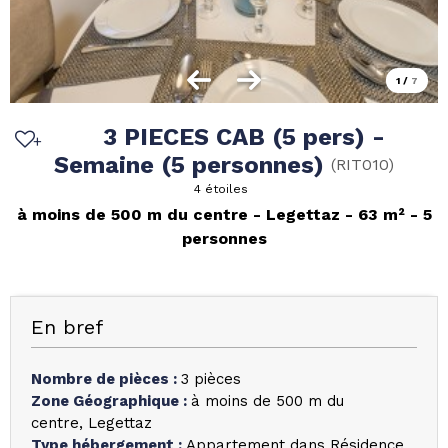
1
/
7
3 PIECES CAB (5 pers) -
Semaine (5 personnes)
(
RIT010
)
4 étoiles
à moins de 500 m du centre
Legettaz
63
m²
5
personnes
En bref
Nombre de pièces
:
3 pièces
Zone Géographique
:
à moins de 500 m du
centre
Legettaz
Type hébergement
:
Appartement dans Résidence