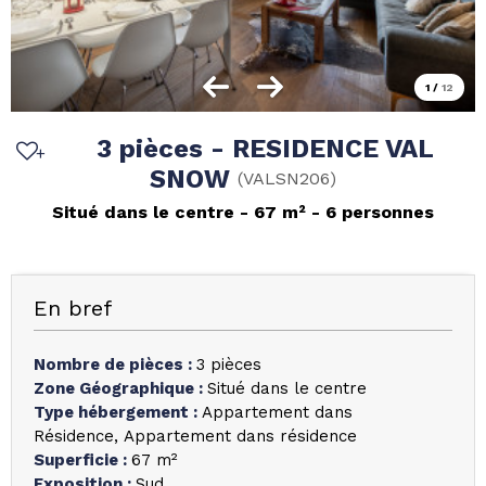
1
/
12
3 pièces - RESIDENCE VAL
SNOW
(
VALSN206
)
Situé dans le centre
67
m²
6 personnes
En bref
Nombre de pièces
:
3 pièces
Zone Géographique
:
Situé dans le centre
Type hébergement
:
Appartement dans
Résidence
Appartement dans résidence
Superficie
:
67
m²
Exposition
:
Sud