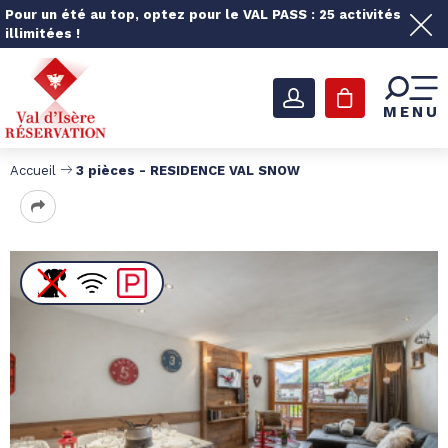
Pour un été au top, optez pour le VAL PASS : 25 activités
illimitées !
MENU
Accueil
3 pièces - RESIDENCE VAL SNOW