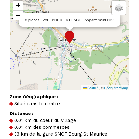
+
−
3 pièces - VAL D'ISERE VILLAGE - Appartement 202
Leaflet
|
©
OpenStreetMap
Zone Géographique :
Situé dans le centre
Distance :
0.01
km du coeur du village
0.01
km des commerces
33
km de la gare SNCF Bourg St Maurice