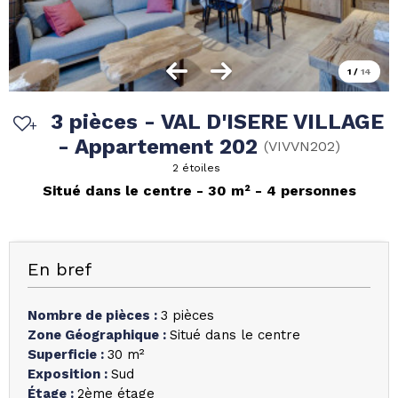
1
/
14
3 pièces - VAL D'ISERE VILLAGE
- Appartement 202
(
VIVVN202
)
2 étoiles
Situé dans le centre
30
m²
4 personnes
En bref
Nombre de pièces
:
3 pièces
Zone Géographique
:
Situé dans le centre
Superficie
:
30
m²
Exposition
:
Sud
Étage
:
2ème étage