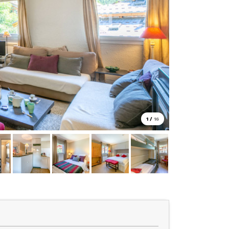
1
/
16