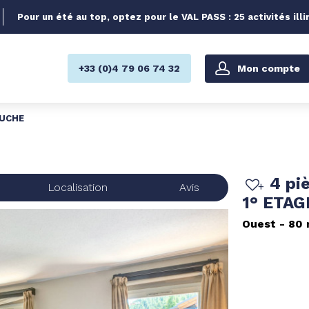
Pour un été au top, optez pour le VAL PASS : 25 activités illi
Mon compte
+33 (0)4 79 06 74 32
AUCHE
4 pi
Localisation
Avis
1° ETA
Ouest
80