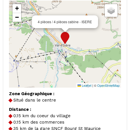
+
−
4 pièces / 4 pièces cabine - ISERE
Leaflet
|
©
OpenStreetMap
Zone Géographique :
Situé dans le centre
Distance :
0.15
km du coeur du village
0.15
km des commerces
35
km de la gare SNCF Bourg St Maurice