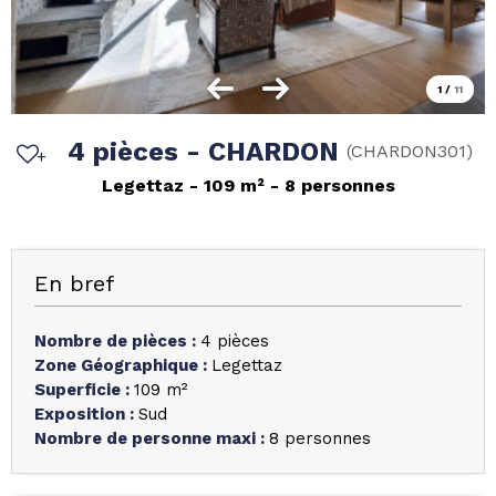
1
/
11
4 pièces - CHARDON
(
CHARDON301
)
Legettaz
109
m²
8 personnes
En bref
Nombre de pièces
:
4 pièces
Zone Géographique
:
Legettaz
Superficie
:
109
m²
Exposition
:
Sud
Nombre de personne maxi
:
8 personnes