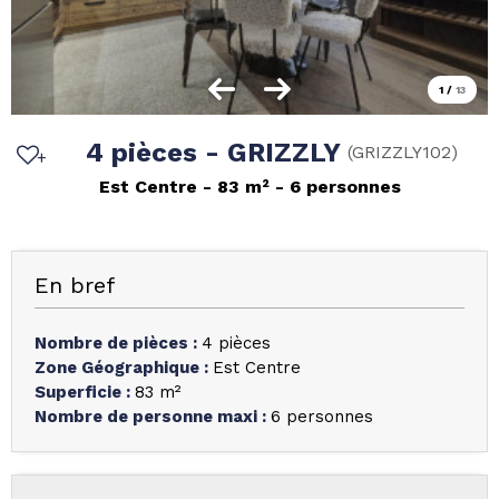
1
/
13
4 pièces - GRIZZLY
(
GRIZZLY102
)
Est Centre
83
m²
6 personnes
En bref
Nombre de pièces
:
4 pièces
Zone Géographique
:
Est Centre
Superficie
:
83
m²
Nombre de personne maxi
:
6 personnes