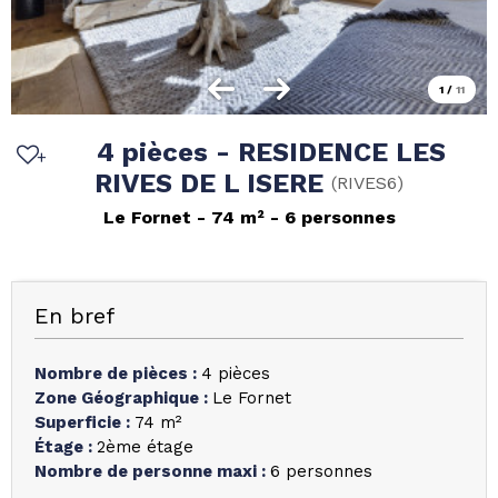
1
/
11
4 pièces - RESIDENCE LES
RIVES DE L ISERE
(
RIVES6
)
Le Fornet
74
m²
6 personnes
En bref
Nombre de pièces
:
4 pièces
Zone Géographique
:
Le Fornet
Superficie
:
74
m²
Étage
:
2ème étage
Nombre de personne maxi
:
6 personnes