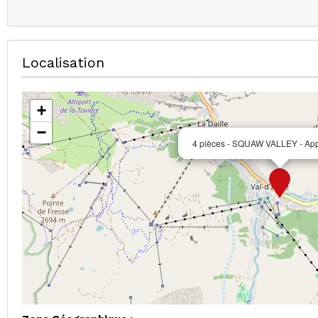
Localisation
+
−
4 pièces - SQUAW VALLEY - Ap