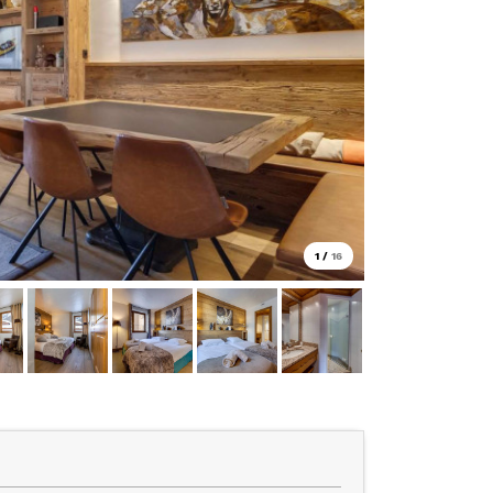
1
/
16