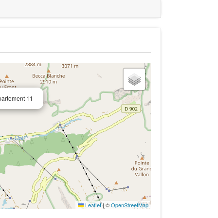
partement 11
Leaflet
|
©
OpenStreetMap