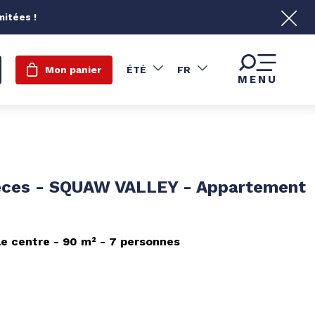
mitées !
Mon panier
ÉTÉ
FR
MENU
èces - SQUAW VALLEY - Appartement
le centre
90
m²
7 personnes