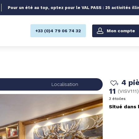
Pour un été au top, optez pour le VAL PASS : 25 activités illi
Mon compte
+33 (0)4 79 06 74 32
4 pi
s
Localisation
11
(
VISV111
)
3 étoiles
Situé dans 