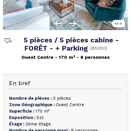
1
/
16
5 pièces / 5 pièces cabine -
FORÊT - + Parking
(
B5050
)
Ouest Centre
170
m²
8 personnes
En bref
Nombre de pièces
:
5 pièces
Zone Géographique
:
Ouest Centre
Superficie
:
170
m²
Exposition
:
Est
Étage
:
2ème étage
Nombre de personne maxi
:
8 personnes