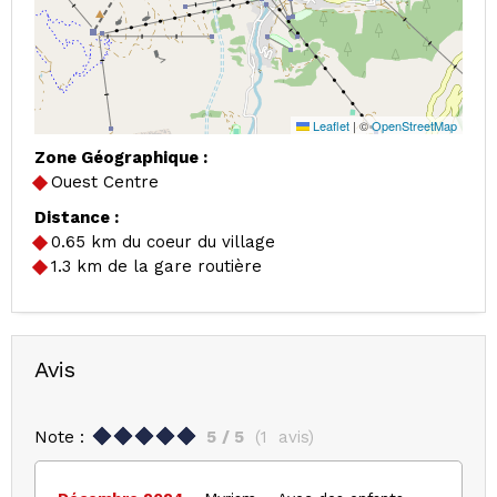
Leaflet
|
©
OpenStreetMap
Zone Géographique :
Ouest Centre
Distance :
0.65
km du coeur du village
1.3
km de la gare routière
Avis
Note :
5
/ 5
(
1
avis
)