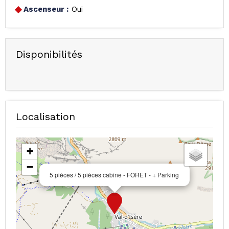
Ascenseur :
Oui
Disponibilités
Localisation
+
−
5 pièces / 5 pièces cabine - FORÊT - + Parking