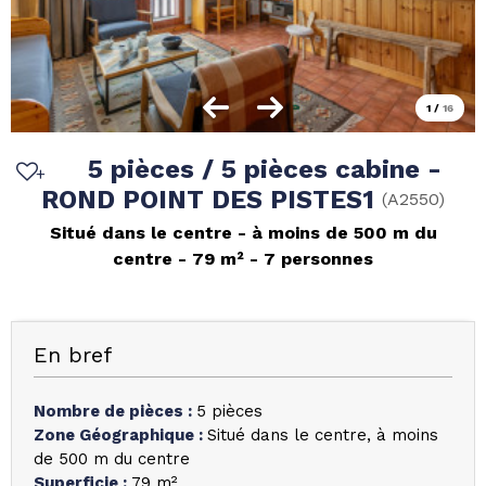
1
/
16
5 pièces / 5 pièces cabine -
ROND POINT DES PISTES1
(
A2550
)
Situé dans le centre
à moins de 500 m du
centre
79
m²
7 personnes
En bref
Nombre de pièces
:
5 pièces
Zone Géographique
:
Situé dans le centre
à moins
de 500 m du centre
Superficie
:
79
m²