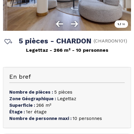
1
/
16
5 pièces - CHARDON
(
CHARDON101
)
Legettaz
266
m²
10 personnes
En bref
Nombre de pièces
:
5 pièces
Zone Géographique
:
Legettaz
Superficie
:
266
m²
Étage
:
1er étage
Nombre de personne maxi
:
10 personnes