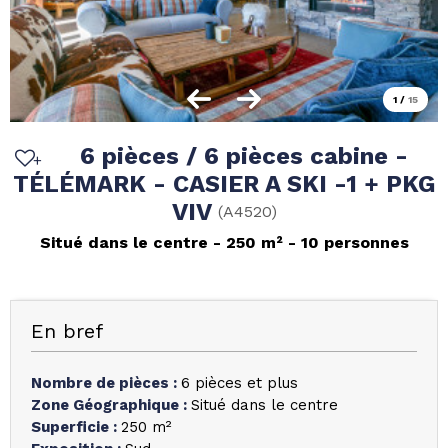
1
/
15
6 pièces / 6 pièces cabine -
TÉLÉMARK - CASIER A SKI -1 + PKG
VIV
(
A4520
)
Situé dans le centre
250
m²
10 personnes
En bref
Nombre de pièces
:
6 pièces et plus
Zone Géographique
:
Situé dans le centre
Superficie
:
250
m²