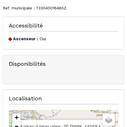
Ref. municipale
733040016485Z
Accessibilité
Ascenseur :
Oui
Disponibilités
Localisation
+
−
6 pièces / 6 pièces cabine - TÉLÉMARK - CASIER A