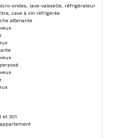
icro-ondes, lave-vaisselle, réfrigérateur
tre, cave à vin réfrigérée
uche attenante
eveux
e
veux
nante
eveux
uperposé
eveux
e
veux
 et 301
l’appartement