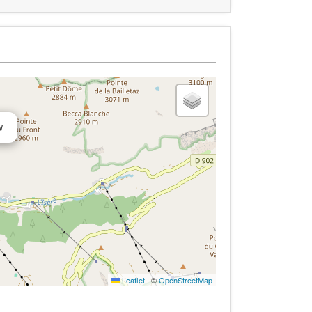
W
Leaflet
|
©
OpenStreetMap