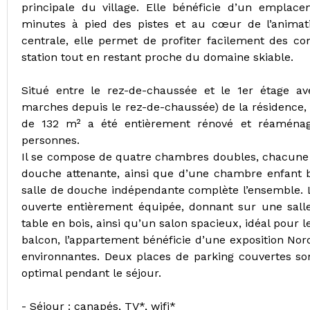
principale du village. Elle bénéficie d’un emplac
minutes à pied des pistes et au cœur de l’animati
centrale, elle permet de profiter facilement des co
station tout en restant proche du domaine skiable.
Situé entre le rez-de-chaussée et le 1er étage a
marches depuis le rez-de-chaussée) de la résidence,
de 132 m² a été entièrement rénové et réaménagé
personnes.
Il se compose de quatre chambres doubles, chacune d
douche attenante, ainsi que d’une chambre enfant 
salle de douche indépendante complète l’ensemble. L
ouverte entièrement équipée, donnant sur une sall
table en bois, ainsi qu’un salon spacieux, idéal pour 
balcon, l’appartement bénéficie d’une exposition No
environnantes. Deux places de parking couvertes so
optimal pendant le séjour.
- Séjour : canapés, TV*, wifi*