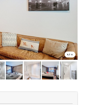
1
/
16