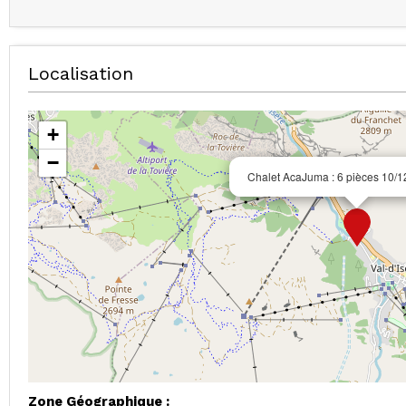
Localisation
+
−
Chalet AcaJuma : 6 pièces 10/
Zone Géographique :