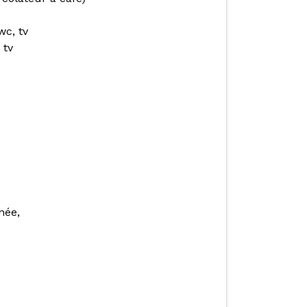
wc, tv
 tv
née,