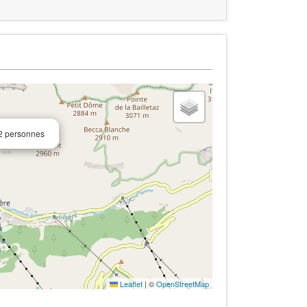
12 personnes
Leaflet
|
©
OpenStreetMap