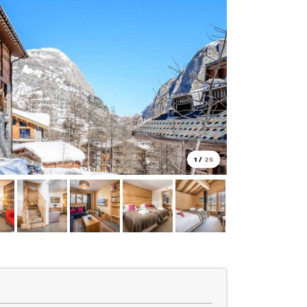
1
/
25