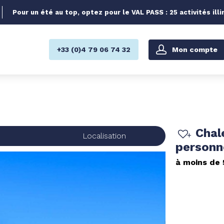
Pour un été au top, optez pour le VAL PASS : 25 activités illi
Mon compte
+33 (0)4 79 06 74 32
Chal
s
Localisation
person
à moins de