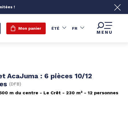
mitées !
Mon panier
ÉTÉ
FR
MENU
et AcaJuma : 6 pièces 10/12
nes
(
DFB
)
 500 m du centre
Le Crêt
230
m²
12 personnes