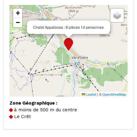
+
−
Chalet Appaloosa : 8 pièces 14 personnes
Leaflet
|
©
OpenStreetMap
Zone Géographique :
à moins de 500 m du centre
Le Crêt