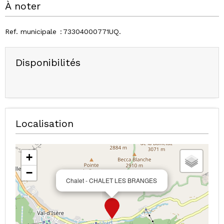
À noter
Ref. municipale
73304000771UQ
Disponibilités
Localisation
+
−
Chalet - CHALET LES BRANGES