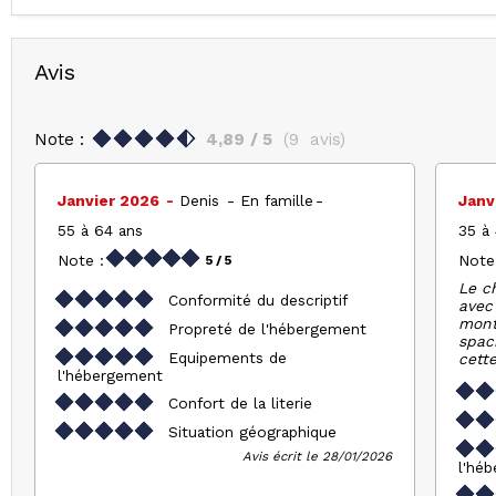
Avis
Note :
4,89
/ 5
(
9
avis
)
Janvier 2026
Denis
En famille
Janv
55 à 64 ans
35 à
Note :
Note
5
/ 5
Le c
Conformité du descriptif
avec
mont
Propreté de l'hébergement
spaci
Equipements de
cett
l'hébergement
Confort de la literie
Situation géographique
Avis écrit le 28/01/2026
l'hé