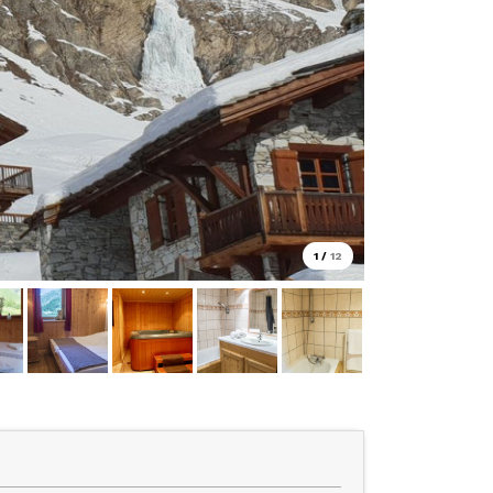
1
/
12