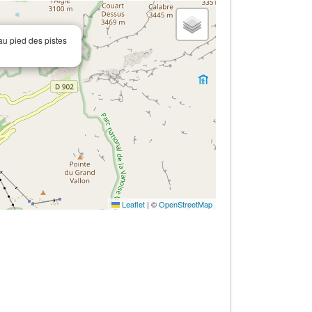
u pied des pistes
Leaflet
|
©
OpenStreetMap