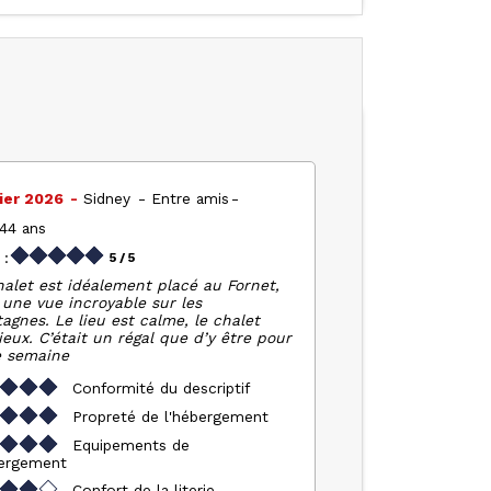
ier 2026
Sidney
Entre amis
 44 ans
 :
5
/ 5
halet est idéalement placé au Fornet,
 une vue incroyable sur les
agnes. Le lieu est calme, le chalet
eux. C’était un régal que d’y être pour
e semaine
Conformité du descriptif
Propreté de l'hébergement
Equipements de
bergement
Confort de la literie