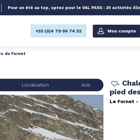
Pour un été au top, optez pour le VAL PASS : 25 activités illi
Mon compte
+33 (0)4 79 06 74 32
es du Fornet
Chal
Localisation
Avis
pied de
Le Fornet