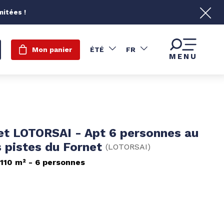
mitées !
Mon panier
ÉTÉ
FR
MENU
et LOTORSAI - Apt 6 personnes au
s pistes du Fornet
(
LOTORSAI
)
110
m²
6 personnes