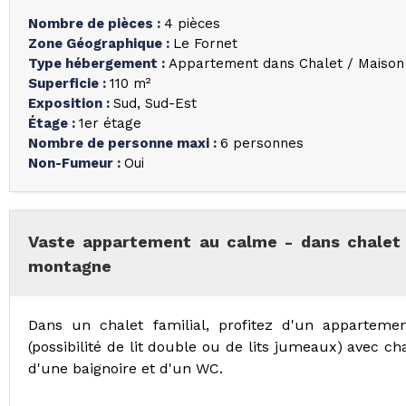
Nombre de pièces
:
4 pièces
Zone Géographique
:
Le Fornet
Type hébergement
:
Appartement dans Chalet / Maison
Superficie
:
110
m²
Exposition
:
Sud
Sud-Est
Étage
:
1er étage
Nombre de personne maxi
:
6 personnes
Non-Fumeur
:
Oui
Vaste appartement au calme - dans chalet 
montagne
Dans un chalet familial, profitez d'un apparte
(possibilité de lit double ou de lits jumeaux) avec c
d'une baignoire et d'un WC.