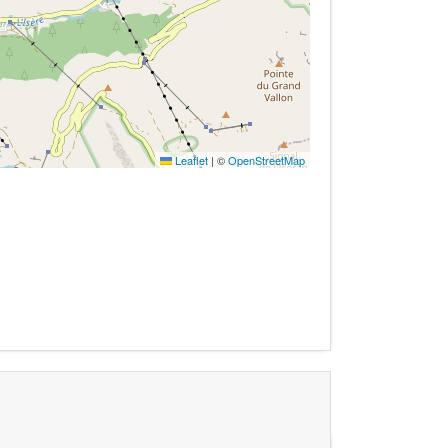
Leaflet
|
©
OpenStreetMap