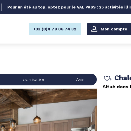
Pour un été au top, optez pour le VAL PASS : 25 activités illi
Mon compte
+33 (0)4 79 06 74 32
Chal
Localisation
Avis
Situé dans 