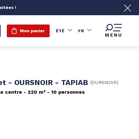
mitées !
Mon panier
ÉTÉ
FR
MENU
et - OURSNOIR - TAPIAB
(
OURSNOIR
)
le centre
220
m²
10 personnes