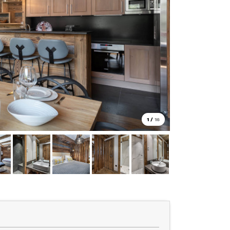
1
/
16