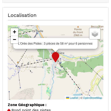
Localisation
+
−
L'Orée des Pistes : 3 pièces de 58 m² pour 6 personnes
Leaflet
|
©
OpenStreetMap
Zone Géographique :
Rond point des pistes