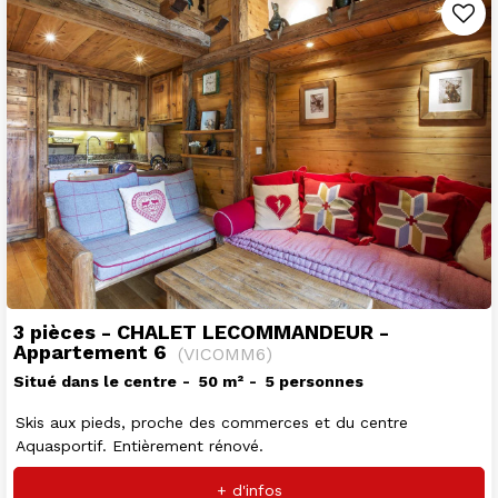
3 pièces - CHALET LECOMMANDEUR -
Appartement 6
(
VICOMM6
)
Situé dans le centre
50
m²
5 personnes
Skis aux pieds, proche des commerces et du centre
Aquasportif. Entièrement rénové.
+ d'infos