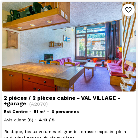
2 pièces / 2 pièces cabine - VAL VILLAGE -
+garage
(
A2070
)
Est Centre
51
m²
6 personnes
Avis client
(8)
4.13
/ 5
Rustique, beaux volumes et grande terrasse exposée plein