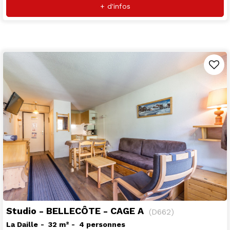
+ d'infos
Studio - BELLECÔTE - CAGE A
(
D662
)
La Daille
32
m²
4 personnes