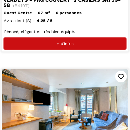
58
(
B4197
)
Ouest Centre
67
m²
6 personnes
Avis client
(8)
4.25
/ 5
Rénové, élégant et très bien équipé.
+ d'infos