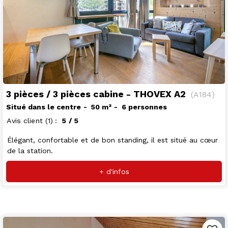
3 pièces / 3 pièces cabine - THOVEX A2
(
A184
)
Situé dans le centre
50
m²
6 personnes
Avis client
(1)
5
/ 5
Élégant, confortable et de bon standing, il est situé au cœur
de la station.
+ d'infos