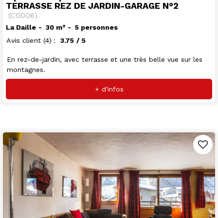
TERRASSE REZ DE JARDIN-GARAGE N°2
(
C0006
)
La Daille
30
m²
5 personnes
Avis client
(4)
3.75
/ 5
En rez-de-jardin, avec terrasse et une très belle vue sur les
montagnes.
+ d'infos