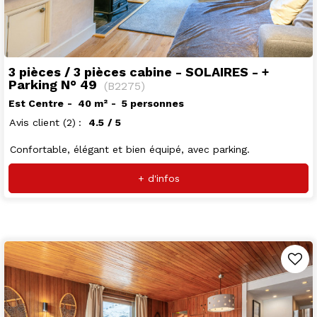
3 pièces / 3 pièces cabine - SOLAIRES - +
Parking N° 49
(
B2275
)
Est Centre
40
m²
5 personnes
Avis client
(2)
4.5
/ 5
Confortable, élégant et bien équipé, avec parking.
+ d'infos