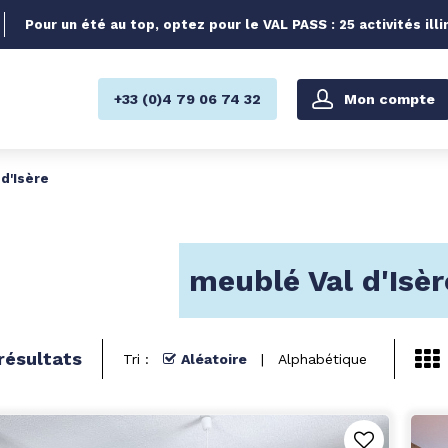
Pour un été au top, optez pour le VAL PASS : 25 activités illi
Mon compte
+33 (0)4 79 06 74 32
d'Isère
meublé Val d'Isèr
résultats
Tri :
Aléatoire
Alphabétique