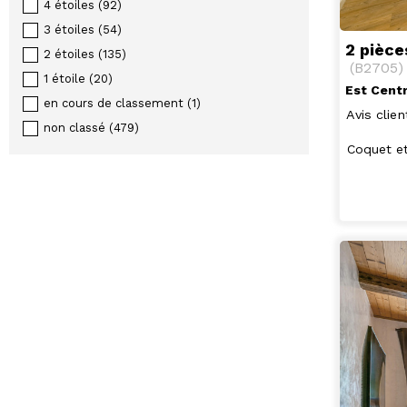
4 étoiles
(
92
)
3 étoiles
(
54
)
2 pièc
2 étoiles
(
135
)
(
B2705
)
1 étoile
(
20
)
Est Cent
en cours de classement
(
1
)
Avis clien
non classé
(
479
)
Coquet et