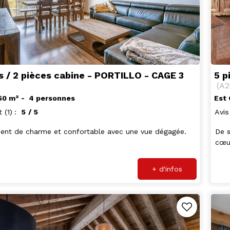
s / 2 pièces cabine - PORTILLO - CAGE 3
5 p
(
A2
50
m²
4 personnes
Est
t
(1)
5
/ 5
Avis
ent de charme et confortable avec une vue dégagée.
De s
cœur
+ d'infos