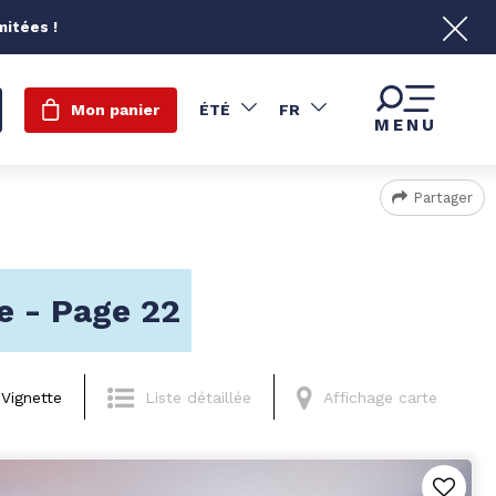
mitées !
Mon panier
ÉTÉ
FR
MENU
Partager
e - Page 22
Vignette
Liste détaillée
Affichage carte