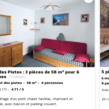
5 p
des Pistes : 3 pièces de 58 m² pour 6
nes
(
TORSAI
)
à mo
t des pistes
58
m²
6 personnes
8 p
t
(7)
4.71
/ 5
Avis
tage d'un petit chalet familial, charmant et
En r
el, avec balcon et parking couvert.