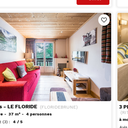
s - LE FLORIDE
3 P
(
FLORIDEBRUNE
)
(
RI
re
37
m²
4 personnes
à mo
t
(3)
4
/ 5
Avis