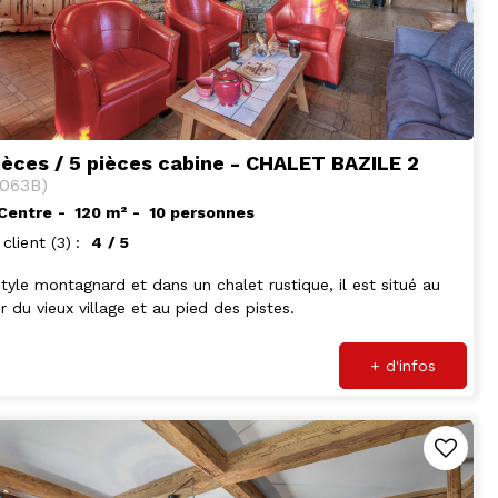
ièces / 5 pièces cabine - CHALET BAZILE 2
063B
)
 Centre
120
m²
10 personnes
 client
(3)
4
/ 5
tyle montagnard et dans un chalet rustique, il est situé au
 du vieux village et au pied des pistes.
+ d'infos