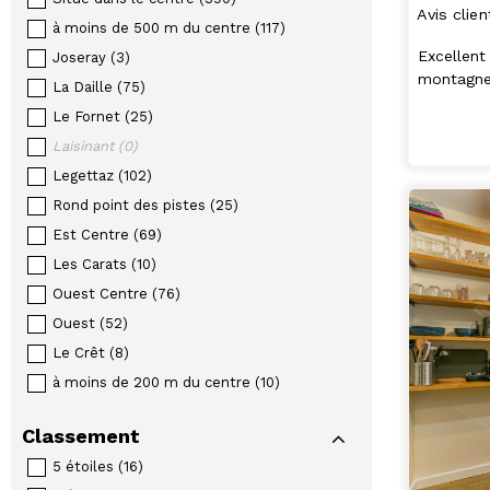
Avis clien
à moins de 500 m du centre
(
117
)
Excellent
Joseray
(
3
)
montagnes
La Daille
(
75
)
Le Fornet
(
25
)
Laisinant
(
0
)
Legettaz
(
102
)
Rond point des pistes
(
25
)
Est Centre
(
69
)
Les Carats
(
10
)
Ouest Centre
(
76
)
Ouest
(
52
)
Le Crêt
(
8
)
à moins de 200 m du centre
(
10
)
Classement
5 étoiles
(
16
)