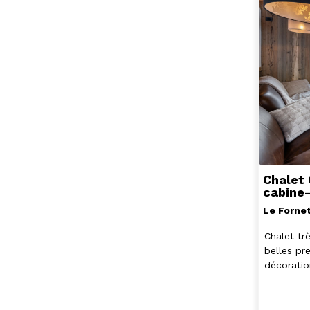
Chalet 
cabine-
Le Forne
Chalet tr
belles pr
décoratio