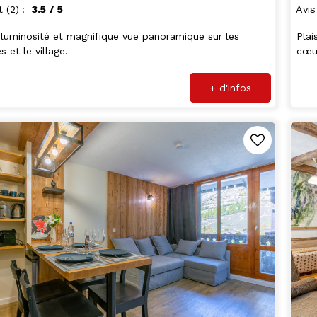
t
(2)
3.5
/ 5
Avis
 luminosité et magnifique vue panoramique sur les
Plai
 et le village.
cœur
+ d'infos