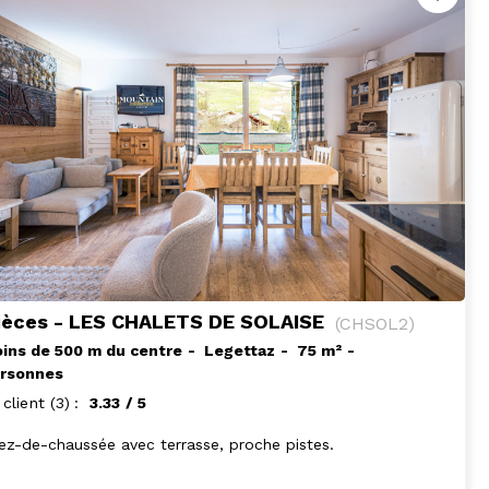
ièces - LES CHALETS DE SOLAISE
(
CHSOL2
)
ins de 500 m du centre
Legettaz
75
m²
ersonnes
 client
(3)
3.33
/ 5
ez-de-chaussée avec terrasse, proche pistes.