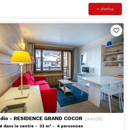
+ d'infos
udio - RESIDENCE GRAND COCOR
(
A4026
)
é dans le centre
32
m²
4 personnes