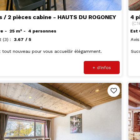
es / 2 pièces cabine - HAUTS DU ROGONEY
4 p
(
C1
re
25
m²
4 personnes
Est
t
(3)
3.67
/ 5
Avis
 tout nouveau pour vous accueillir élégamment.
Suc
+ d'infos