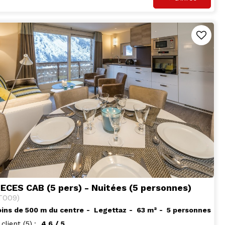
IECES CAB (5 pers) - Nuitées (5 personnes)
T009
)
ins de 500 m du centre
Legettaz
63
m²
5 personnes
 client
(5)
4.6
/ 5