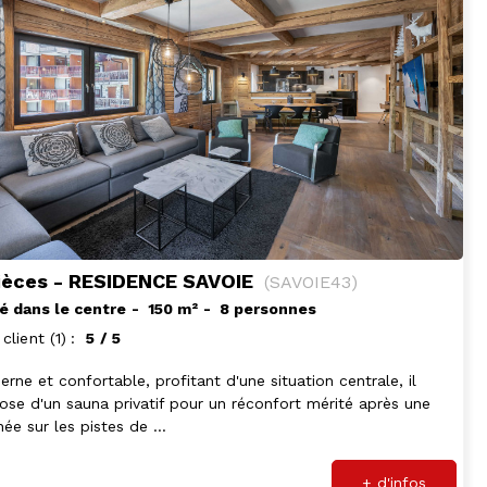
ièces - RESIDENCE SAVOIE
(
SAVOIE43
)
é dans le centre
150
m²
8 personnes
 client
(1)
5
/ 5
rne et confortable, profitant d'une situation centrale, il
ose d'un sauna privatif pour un réconfort mérité après une
née sur les pistes de ...
+ d'infos