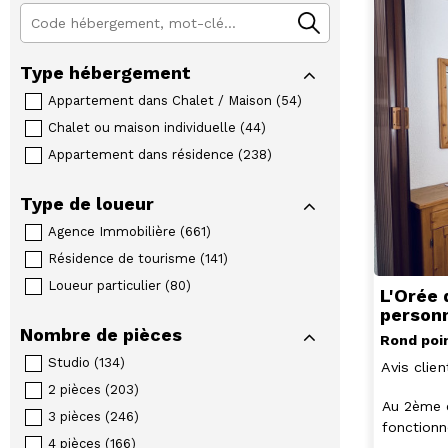
Type hébergement
Appartement dans Chalet / Maison
(
54
)
Chalet ou maison individuelle
(
44
)
Appartement dans résidence
(
238
)
Type de loueur
Agence Immobilière
(
661
)
Résidence de tourisme
(
141
)
Loueur particulier
(
80
)
L'Orée 
person
Nombre de pièces
Rond poin
Studio
(
134
)
Avis clien
2 pièces
(
203
)
Au 2ème é
3 pièces
(
246
)
fonctionn
4 pièces
(
166
)