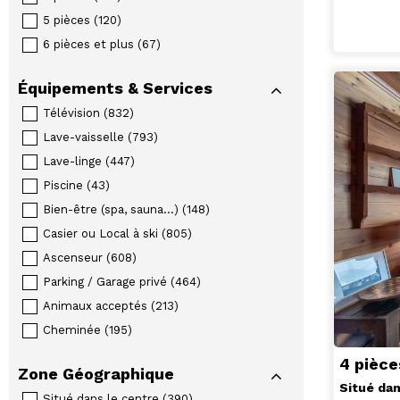
5 pièces
(
120
)
6 pièces et plus
(
67
)
Équipements & Services
Télévision
(
832
)
Lave-vaisselle
(
793
)
Lave-linge
(
447
)
Piscine
(
43
)
Bien-être (spa, sauna...)
(
148
)
Casier ou Local à ski
(
805
)
Ascenseur
(
608
)
Parking / Garage privé
(
464
)
Animaux acceptés
(
213
)
Cheminée
(
195
)
4 pièc
Zone Géographique
Situé dan
Situé dans le centre
(
390
)