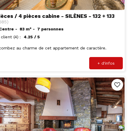
ièces / 4 pièces cabine - SILÈNES - 132 + 133
685
)
 Centre
83
m²
7 personnes
 client
(4)
4.25
/ 5
combez au charme de cet appartement de caractère.
+ d'infos