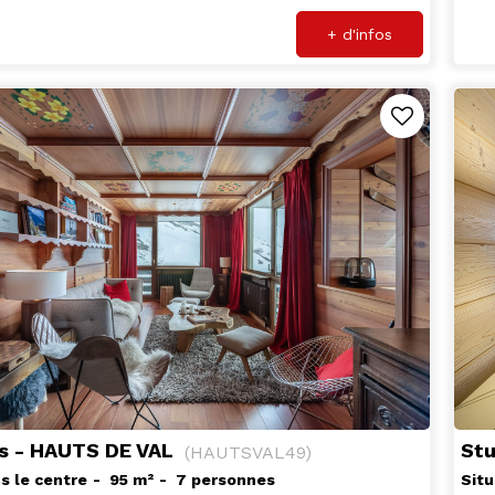
+ d'infos
es - HAUTS DE VAL
St
(
HAUTSVAL49
)
s le centre
95
m²
7 personnes
Situ