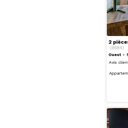
2 pièce
(
B884
)
Ouest
Avis clien
Appartem