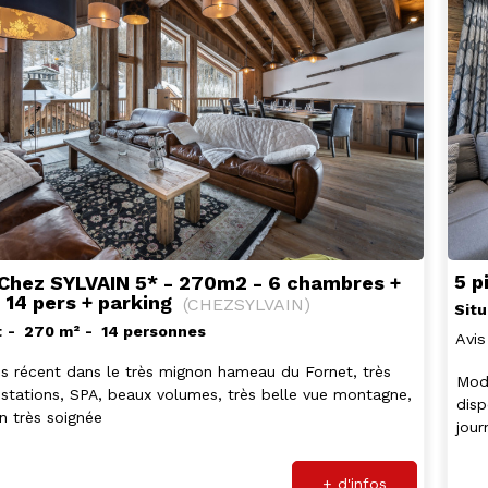
5 p
Chez SYLVAIN 5* - 270m2 - 6 chambres +
 14 pers + parking
(
CHEZSYLVAIN
)
Situ
t
270
m²
14 personnes
Avis
ès récent dans le très mignon hameau du Fornet, très
Mode
estations, SPA, beaux volumes, très belle vue montagne,
disp
n très soignée
jour
+ d'infos